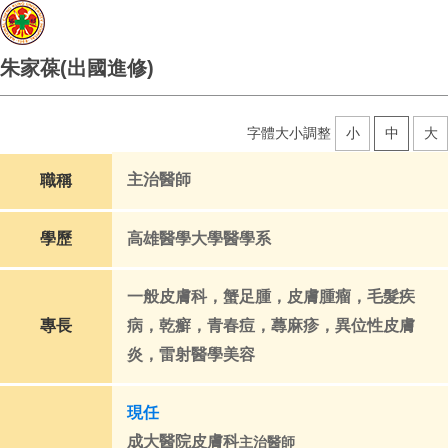
朱家葆(出國進修)
字體大小調整
小
中
大
主治醫師
職稱
學歷
高雄醫學大學醫學系
一般皮膚科，蟹足腫，皮膚腫瘤，毛髮疾
專長
病，乾癬
，青春痘
，蕁麻疹
，異位性皮膚
炎，雷射醫學美容
現任
成大醫院皮膚科
主治醫師